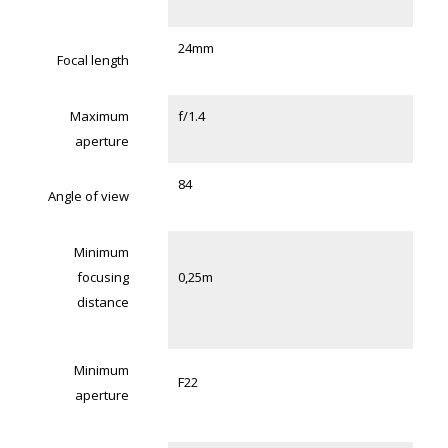
24mm
Focal length
Maximum
f/1.4
aperture
84
Angle of view
Minimum
focusing
0,25m
distance
Minimum
F22
aperture