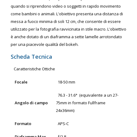
quando si riprendono video o soggetti in rapido movimento
come bambini o animali. L'obiettivo presenta una distanza di
messa a fuoco minima di soli 12 cm, che consente di essere
utilizzato per la fotografia ravvicinata in stile macro. L'obiettivo
è anche dotato di un diaframma a sette lamelle arrotondato
per una piacevole qualità del bokeh.
Scheda Tecnica
Caratteristiche Ottiche
Focale
18-50 mm
76.3 - 31.6°
(equivalente a un 27-
Angolo di campo
75mm in formato Fullframe
24x36mm)
Formato
APS-C
Diaframma Max.
f/2.8