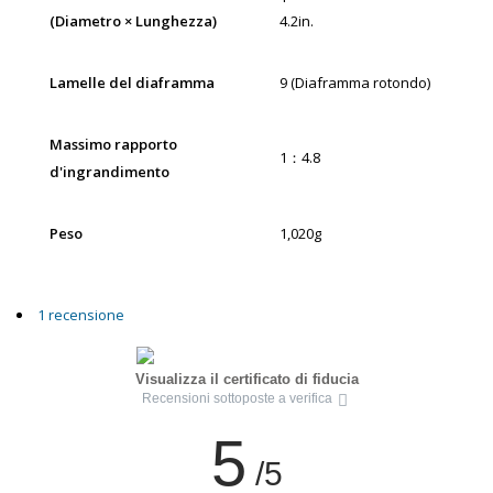
(Diametro × Lunghezza)
4.2in.
Lamelle del diaframma
9 (Diaframma rotondo)
Massimo rapporto
1：4.8
d'ingrandimento
Peso
1,020g
1 recensione
Visualizza il certificato di fiducia
Recensioni sottoposte a verifica
5
/5