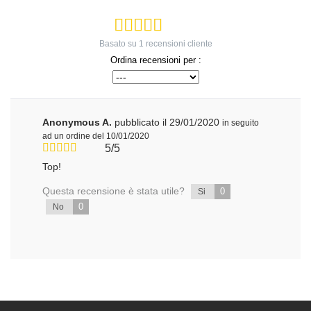
Basato su
1
recensioni cliente
Ordina recensioni per :
Anonymous A.
pubblicato il 29/01/2020
in seguito
ad un ordine del 10/01/2020
5/5
Top!
Questa recensione è stata utile?
0
Si
0
No