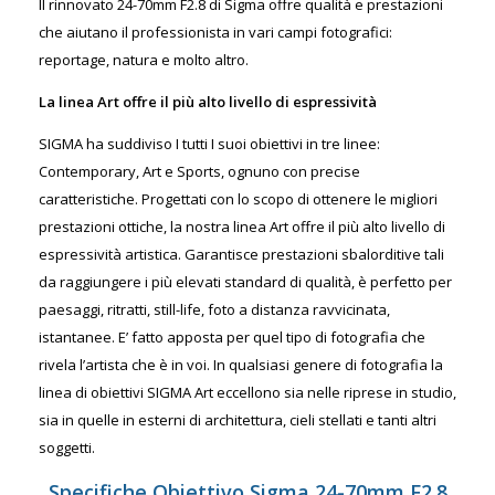
Il rinnovato 24-70mm F2.8 di Sigma offre qualità e prestazioni
che aiutano il professionista in vari campi fotografici:
reportage, natura e molto altro.
La linea Art offre il più alto livello di espressività
SIGMA ha suddiviso I tutti I suoi obiettivi in tre linee:
Contemporary, Art e Sports, ognuno con precise
caratteristiche. Progettati con lo scopo di ottenere le migliori
prestazioni ottiche, la nostra linea Art offre il più alto livello di
espressività artistica. Garantisce prestazioni sbalorditive tali
da raggiungere i più elevati standard di qualità, è perfetto per
paesaggi, ritratti, still-life, foto a distanza ravvicinata,
istantanee. E’ fatto apposta per quel tipo di fotografia che
rivela l’artista che è in voi. In qualsiasi genere di fotografia la
linea di obiettivi SIGMA Art eccellono sia nelle riprese in studio,
sia in quelle in esterni di architettura, cieli stellati e tanti altri
soggetti.
Specifiche Obiettivo Sigma 24-70mm F2.8