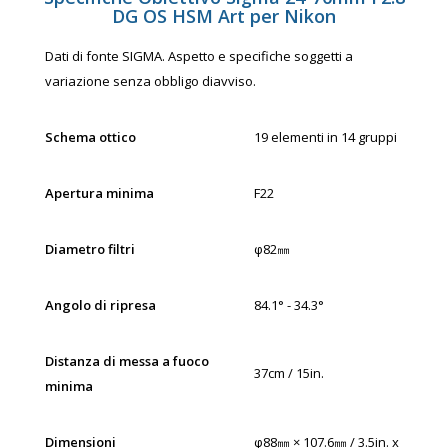
DG OS HSM Art per Nikon
Dati di fonte SIGMA. Aspetto e specifiche soggetti a
variazione senza obbligo diavviso.
Schema ottico
19 elementi in 14 gruppi
Apertura minima
F22
Diametro filtri
φ82㎜
Angolo di ripresa
84.1°­ - 34.3°
Distanza di messa a fuoco
37cm / 15in.
minima
Dimensioni
φ88㎜ × 107.6㎜ / 3.5in. x