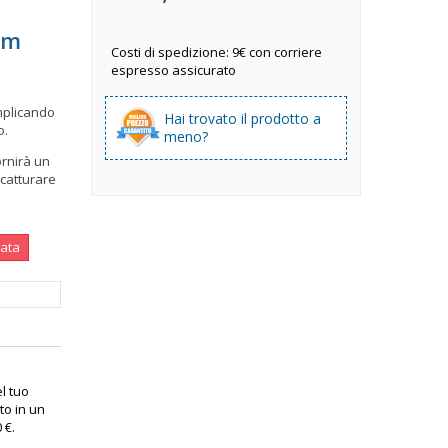
mm
Costi di spedizione: 9€ con corriere
espresso assicurato
implicando
Hai trovato il prodotto a
o.
meno?
ornirà un
i catturare
nata
el tuo
to in un
0 €
.