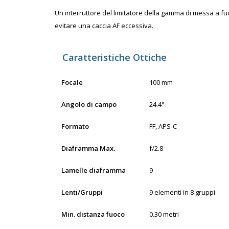
Un interruttore del limitatore della gamma di messa a fuo
evitare una caccia AF eccessiva.
Caratteristiche Ottiche
Focale
100 mm
Angolo di campo
24.4°
Formato
FF, APS-C
Diaframma Max.
f/2.8
Lamelle diaframma
9
Lenti/Gruppi
9 elementi in 8 gruppi
Min. distanza fuoco
0.30 metri