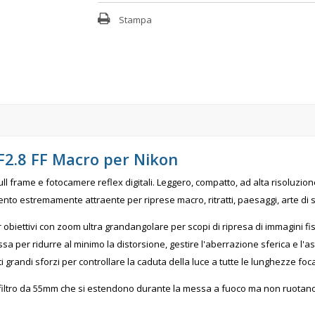
Stampa
F2.8 FF Macro per Nikon
ull frame e fotocamere reflex digitali. Leggero, compatto, ad alta risoluzi
to estremamente attraente per riprese macro, ritratti, paesaggi, arte di s
 obiettivi con zoom ultra grandangolare per scopi di ripresa di immagini fiss
sa per ridurre al minimo la distorsione, gestire l'aberrazione sferica e l
i grandi sforzi per controllare la caduta della luce a tutte le lunghezze foca
 filtro da 55mm che si estendono durante la messa a fuoco ma non ruotano. Ciò