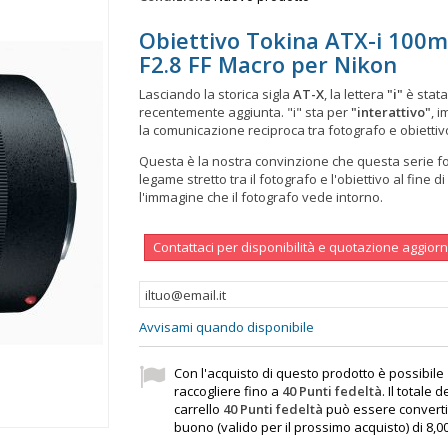
Obiettivo Tokina ATX-i 100
F2.8 FF Macro per Nikon
Lasciando la storica sigla
AT-X
, la lettera
"i"
è stata
recentemente aggiunta. "i" sta per
"interattivo"
, 
la comunicazione reciproca tra fotografo e obiettiv
Questa è la nostra convinzione che questa serie f
legame stretto tra il fotografo e l'obiettivo al fine d
l'immagine che il fotografo vede intorno.
Contattaci per disponibilità e quotazione aggior
Avvisami quando disponibile
Con l'acquisto di questo prodotto è possibile
raccogliere fino a
40
Punti fedeltà
. Il totale d
carrello
40
Punti fedeltà
può essere converti
buono (valido per il prossimo acquisto) di
8,0