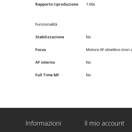
Rapporto riproduzione
1.00x
Funzionalità
Stabilizzazione
No
Focus
Motore AF obiettivo (non a
AF interno
No
Full Time MF
No
Informazioni
Il mio account