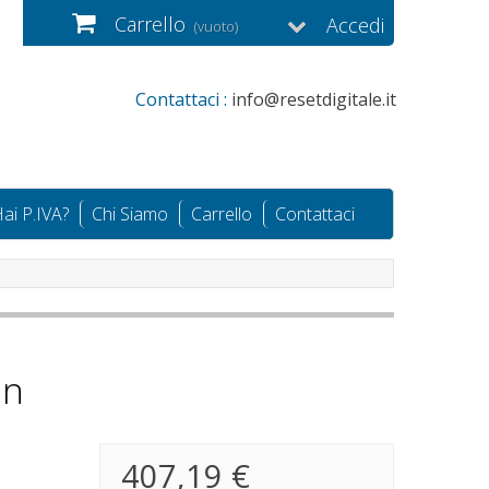
Carrello
Accedi
(vuoto)
Contattaci :
info@resetdigitale.it
ai P.IVA?
Chi Siamo
Carrello
Contattaci
on
407,19 €