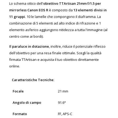
Lo schema ottico dell'
obiettivo TTArtisan 21mm f/1.5 per
mirrorless Canon EOS R
è composto da
13 elementi divisi in
11 gruppi
. 10 le lamelle che compongono il diaframma. La
combinazione di 5 elementi ad alto indice di rifrazione e 1
elemento asferico aggiungono nitidezza a tutta l'immagine (al
centro come ai bordi).
Il paraluce in dotazione
, inoltre, riduce il potenziale riflesso
dell'obiettivo per una resa finale ottimale. Scegli la qualità
firmata TTArtisan e acquista il tuo obiettivo direttamente
online.
Caratteristiche Tecniche
:
Focale
21 mm
Angolo di campo
91.6°
Formato
FF, APS-C