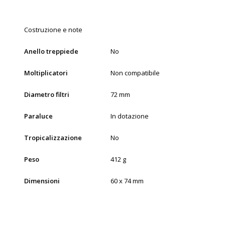
Costruzione e note
Anello treppiede
No
Moltiplicatori
Non compatibile
Diametro filtri
72 mm
Paraluce
In dotazione
Tropicalizzazione
No
Peso
412 g
Dimensioni
60 x 74 mm