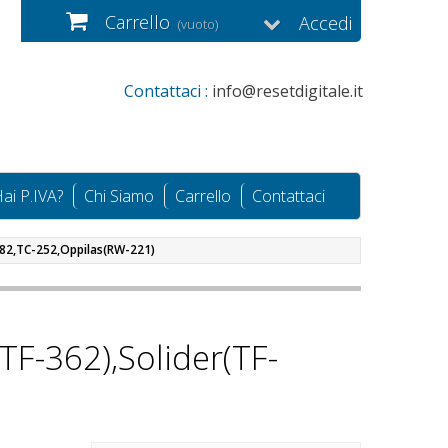
Carrello
Accedi
(vuoto)
Contattaci :
info@resetdigitale.it
ai P.IVA?
Chi Siamo
Carrello
Contattaci
282,TC-252,Oppilas(RW-221)
F-362),Solider(TF-