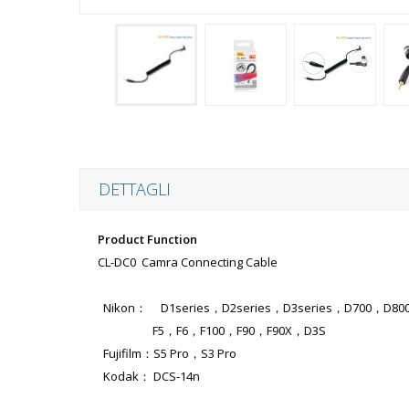
DETTAGLI
Product Function
CL-DC0 Camra Connecting Cable
Nikon： D1series，D2series，D3series，D700，D80
F5，F6，F100，F90，F90X，D3S
Fujifilm：S5 Pro，S3 Pro
Kodak： DCS-14n