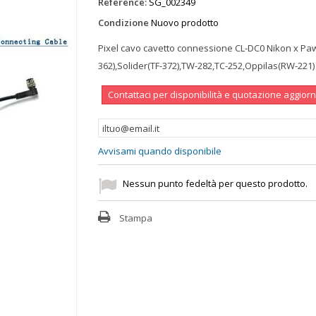
Reference:
SG_002349
Condizione
Nuovo prodotto
Pixel cavo cavetto connessione CL-DC0 Nikon x Pa
362),Solider(TF-372),TW-282,TC-252,Oppilas(RW-221)
Contattaci per disponibilità e quotazione aggior
Avvisami quando disponibile
Nessun punto fedeltà per questo prodotto.
Stampa