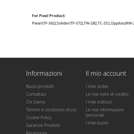
For
Pixel Product:
Pwan(TF-362),Solider(TF-372),TW-282,TC-252,Oppilas(RW-
Informazioni
Il mio account
Nuovi prodotti
I miei ordini
Contattaci
Le mie note di credito
Chi Siamo
I miei indirizzi
Termini e condizioni d'uso
Le mie informazioni
personali
Cookie Policy
I miei buoni
Garanzie Prodotti
Recensioni