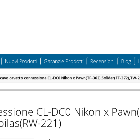
Nuovi Prodotti
Garanzie Prodotti
Recensioni
Blog
H
l cavo cavetto connessione CL-DC0 Nikon x Pawn(TF-362),Solider(TF-372),TW-
essione CL-DC0 Nikon x Pawn(T
ilas(RW-221)