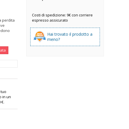
Costi di spedizione: 9€ con corriere
na perdita
espresso assicurato
eve
iedono
Hai trovato il prodotto a
meno?
nata
l tuo
o in un
0 €
.