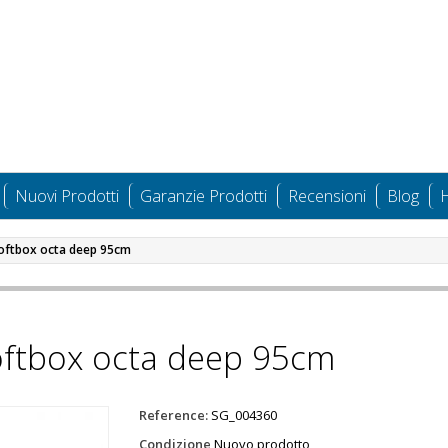
Nuovi Prodotti
Garanzie Prodotti
Recensioni
Blog
H
 softbox octa deep 95cm
softbox octa deep 95cm
Reference:
SG_004360
Condizione
Nuovo prodotto