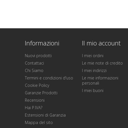
Informazioni
Il mio account
Nuovi prodotti
I miei ordini
Contattaci
Le mie note di credito
Chi Siamo
I miei indirizzi
Termini e condizioni d'uso
Le mie informazioni
personali
Cookie Policy
I miei buoni
Garanzie Prodotti
Recensioni
Hai P.IVA?
Estensioni di Garanzia
Mappa del sito