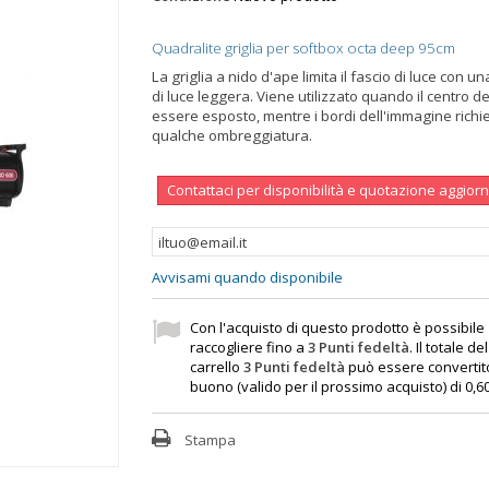
Quadralite griglia per softbox octa deep 95cm
La griglia a nido d'ape limita il fascio di luce con u
di luce leggera. Viene utilizzato quando il centro d
essere esposto, mentre i bordi dell'immagine rich
qualche ombreggiatura.
Contattaci per disponibilità e quotazione aggior
Avvisami quando disponibile
Con l'acquisto di questo prodotto è possibile
raccogliere fino a
3
Punti fedeltà
. Il totale de
carrello
3
Punti fedeltà
può essere convertit
buono (valido per il prossimo acquisto) di
0,6
Stampa