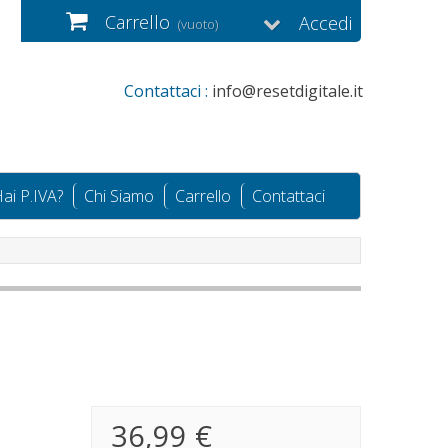
Carrello
Accedi
(vuoto)
Contattaci :
info@resetdigitale.it
ai P.IVA?
Chi Siamo
Carrello
Contattaci
36,99 €