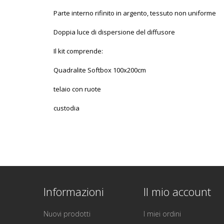
Parte interno rifinito in argento, tessuto non uniforme
Doppia luce di dispersione del diffusore
Il kit comprende:
Quadralite Softbox 100x200cm
telaio con ruote
custodia
Informazioni
Il mio account
Nuovi prodotti
I miei ordini