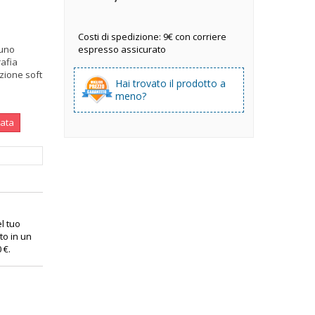
Costi di spedizione: 9€ con corriere
 uno
espresso assicurato
rafia
azione soft
Hai trovato il prodotto a
meno?
nata
el tuo
to in un
0 €
.