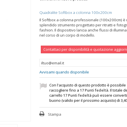
Quadralite Softbox a colonna 100x200cm
Il Softbox a colonna professionale (100x200cm) è
splendido strumento progettato per ritratti e fotog
fashion. Il dispositivo lancia anche flussi di illumin
nel corso di un corpo di modello.
Contattaci per disponibilità e quotazione aggior
Avvisami quando disponibile
Con l'acquisto di questo prodotto è possibile
raccogliere fino a
17
Punti fedeltà
. Il totale d
carrello
17
Punti fedeltà
può essere converti
buono (valido per il prossimo acquisto) di
3,4
Stampa