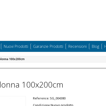
Nuovi Prodotti
Garanzie Prodotti
Recensioni
Blog
H
colonna 100x200cm
colonna 100x200cm
Reference:
SG_004380
Condizione
Nuovo prodotto