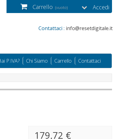
Carrello
Accedi
(vuoto)
Contattaci :
info@resetdigitale.it
ai P.IVA?
Chi Siamo
Carrello
Contattaci
179,72 €