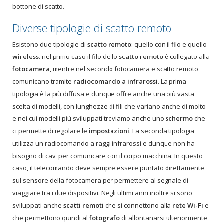
bottone di scatto.
Diverse tipologie di scatto remoto
Esistono due tipologie di
scatto remoto
: quello con il filo e quello
wireless
: nel primo caso il filo dello
scatto remoto
è collegato alla
fotocamera
, mentre nel secondo fotocamera e scatto remoto
comunicano tramite
radiocomando a infrarossi
. La prima
tipologia è la più diffusa e dunque offre anche una più vasta
scelta di modelli, con lunghezze di fili che variano anche di molto
e nei cui modelli più sviluppati troviamo anche uno
schermo
che
ci permette di regolare le
impostazioni
. La seconda tipologia
utilizza un radiocomando a raggi infrarossi e dunque non ha
bisogno di cavi per comunicare con il corpo macchina. In questo
caso, il telecomando deve sempre essere puntato direttamente
sul sensore della fotocamera per permettere al segnale di
viaggiare tra i due dispositivi. Negli ultimi anni inoltre si sono
sviluppati anche
scatti remoti
che si connettono alla
rete Wi-Fi
e
che permettono quindi al
fotografo
di allontanarsi ulteriormente