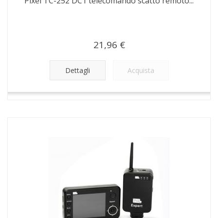
Pixel TC-252 DC1 telecomando scatto remoto...
21,96 €
Dettagli
Acquista