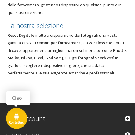
dalla fotocamera, gestendo i dispositivi da qualsiasi punto e in
qualsiasi direzione.
La nostra selezione
Reset Digitale
mette a disposizione dei
fotografi
una vasta
gamma di scatti
remoti per fotocamere
, sia
wireless
che dotati
di
cavo
, appartenenti ai migliori marchi sul mercato, come
Phottix
,
Meike
,
Nikon
,
Pixel
,
Godox
e
JJC
. Ogni
fotografo
sarà così in
grado di scegliere il dispositivo migliore, che si adatta
perfettamente alle sue esigenze artistiche e professionali.
Ciao !
Il mio account
Contattaci
Informazioni