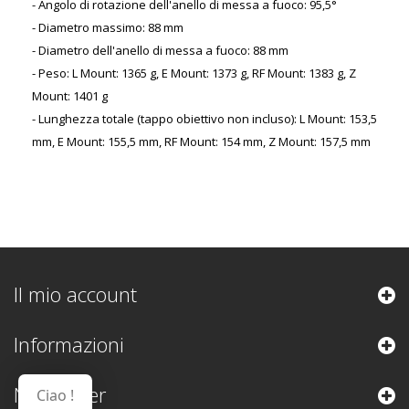
- Angolo di rotazione dell'anello di messa a fuoco: 95,5°
- Diametro massimo: 88 mm
- Diametro dell'anello di messa a fuoco: 88 mm
- Peso: L Mount: 1365 g, E Mount: 1373 g, RF Mount: 1383 g, Z
Mount: 1401 g
- Lunghezza totale (tappo obiettivo non incluso): L Mount: 153,5
mm, E Mount: 155,5 mm, RF Mount: 154 mm, Z Mount: 157,5 mm
Il mio account
Informazioni
Newsletter
Ciao !