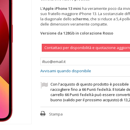
L'
Apple iPhone 13 mini
ha veramente poco da invid
suo fratello maggiore iPhone 13. La sostanziale di
la diagonale dello
schermo
, che si riduce a 5,4 polli
delle dimensioni veramente compatte.
Versione da 128Gb in colorazione Rosso
Contattaci per disponibilità e quotazione aggior
Avvisami quando disponibile
Con l'acquisto di questo prodotto è possibile
raccogliere fino a
66
Punti fedeltà
. Il totale d
carrello
66
Punti fedeltà
può essere converti
buono (valido per il prossimo acquisto) di
13,
Stampa