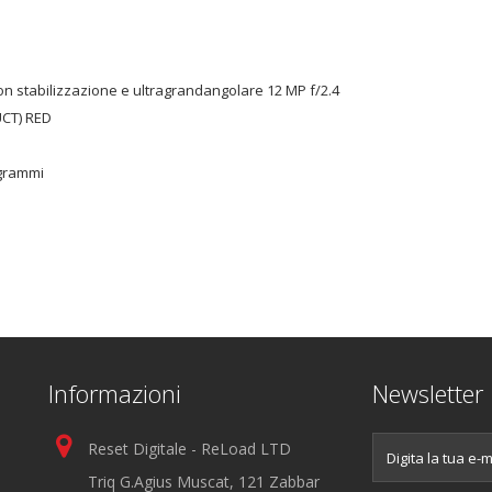
n stabilizzazione e ultragrandangolare 12 MP f/2.4
UCT) RED
 grammi
Informazioni
Newsletter
Reset Digitale - ReLoad LTD
Triq G.Agius Muscat, 121 Zabbar