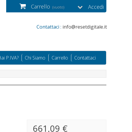
Carrello
Accedi
(vuoto)
Contattaci :
info@resetdigitale.it
ai P.IVA?
Chi Siamo
Carrello
Contattaci
661,09 €