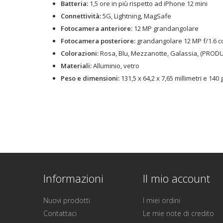
Batteria:
1,5 ore in più rispetto ad iPhone 12 mini
Connettività:
5G, Lightning, MagSafe
Fotocamera anteriore:
12 MP grandangolare
Fotocamera posteriore:
grandangolare 12 MP f/1.6 co
Colorazioni:
Rosa, Blu, Mezzanotte, Galassia, (PROD
Materiali:
Alluminio, vetro
Peso e dimensioni:
131,5 x 64,2 x 7,65 millimetri e 140
Informazioni
Il mio account
Nuovi prodotti
I miei ordini
Contattaci
Le mie note di credito