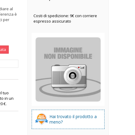
iare al
fferenza è
Costi di spedizione: 9€ con corriere
ci per
espresso assicurato
nata
el tuo
to in un
20 €
.
Hai trovato il prodotto a
meno?