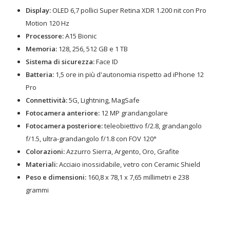
Display:
OLED 6,7 pollici Super Retina XDR 1.200 nit con Pro
Motion 120 Hz
Processore:
A15 Bionic
Memoria:
128, 256, 512 GB e 1 TB
Sistema di sicurezza:
Face ID
Batteria:
1,5 ore in più d'autonomia rispetto ad iPhone 12
Pro
Connettività:
5G, Lightning, MagSafe
Fotocamera anteriore:
12 MP grandangolare
Fotocamera posteriore:
teleobiettivo f/2.8, grandangolo
f/1.5, ultra-grandangolo f/1.8 con FOV 120°
Colorazioni:
Azzurro Sierra, Argento, Oro, Grafite
Materiali:
Acciaio inossidabile, vetro con Ceramic Shield
Peso e dimensioni:
160,8 x 78,1 x 7,65 millimetri e 238
grammi