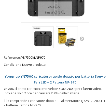
Visualizza
ingrandito
Reference:
YN750CkitNP970
Condizione
Nuovo prodotto
Yongnuo YN750C caricatore rapido doppio per batteria Sony e
Fari LED + 2 Patona NP-970
YN750C il primo caricabatterie veloce YONGNUO per i faretti video.
Richiede solo 2 ore per caricare l’80% della batteria.
il kit comprende il caricatore doppio + l'alimentatore
FJ-SW1202000E +
2 batterie Patona NP-970