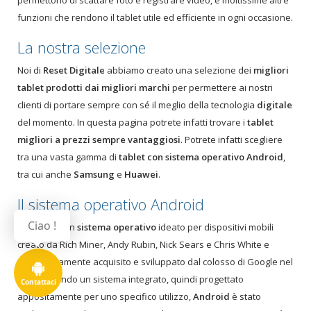
permettono di scattare foto e registrare video, e moltissime altre
funzioni che rendono il tablet utile ed efficiente in ogni occasione.
La nostra selezione
Noi di
Reset Digitale
abbiamo creato una selezione dei
migliori
tablet prodotti dai migliori marchi
per permettere ai nostri
clienti di portare sempre con sé il meglio della tecnologia
digitale
del momento. In questa pagina potrete infatti trovare i
tablet
migliori a prezzi sempre vantaggiosi
. Potrete infatti scegliere
tra una vasta gamma di
tablet con sistema operativo Android
,
tra cui anche
Samsung
e
Huawei
.
Il sistema operativo Android
Ciao !
Android
è un
sistema operativo
ideato per dispositivi mobili
creato da Rich Miner, Andy Rubin, Nick Sears e Chris White e
successivamente acquisito e sviluppato dal colosso di Google nel
2008. Essendo un sistema integrato, quindi progettato
Contattaci
appositamente per uno specifico utilizzo,
Android
è stato