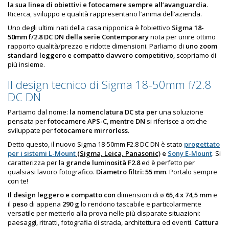
la sua linea di obiettivi e fotocamere sempre all’avanguardia
.
Ricerca, sviluppo e qualità rappresentano l’anima dell’azienda.
Uno degli ultimi nati della casa nipponica è l’obiettivo
Sigma 18-
50mm f/2.8 DC DN della serie Contemporary
nota per unire ottimo
rapporto qualità/prezzo e ridotte dimensioni. Parliamo di
uno zoom
standard leggero e compatto davvero competitivo
, scopriamo di
più insieme.
Il design tecnico di Sigma 18-50mm f/2.8
DC DN
Partiamo dal nome:
la nomenclatura DC
sta per
una soluzione
pensata per
fotocamere APS-C
,
mentre DN
si riferisce a ottiche
sviluppate per
fotocamere mirrorless
.
Detto questo, il nuovo Sigma 18-50mm F2.8 DC DN è stato
progettato
per i sistemi L-Mount
(Sigma, Leica, Panasonic)
e
Sony E-Mount
. Si
caratterizza per la
grande luminosità F2.8
ed è perfetto per
qualsiasi lavoro fotografico.
Diametro filtri: 55 mm
. Portalo sempre
con te!
Il design leggero e compatto con
dimensioni di ø
65,4 x 74,5 mm
e
il
peso
di appena
290 g
lo rendono tascabile e particolarmente
versatile per metterlo alla prova nelle più disparate situazioni:
paesaggi, ritratti, fotografia di strada, architettura ed eventi.
Cattura