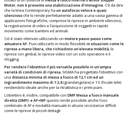
Dotato di un sistema di
messa a fuoco interna tramite Stepper
Motor
,
non è presente una stabilizzazione d’immagine
. C’è da dire
che la linea Contemporary ha
un autofocus veloce e quasi
silenzioso
che lo rende perfettamente adatto a una vasta gamma di
applicazioni fotografiche, comprese le riprese in ambienti silenziosi,
la registrazione di video e l’acquisizione di soggetti in rapido
movimento come bambini ed animali.
Ciò è stato ottenuto utilizzando un
motore passo-passo come
attuatore AF
. Puoi utilizzarlo in modo flessibile
in situazioni come le
riprese a mano libera, che richiedono un'elevata mobilità
, le
riprese con gimbal, le riprese video con un solo operatore e il
vlogging.
Per rendere l’obiettivo il più versatile possibile in un’ampia
varietà di condizioni di ripresa
, SIGMA ha progettato l’obiettivo con
una
distanza minima di messa a fuoco di 12,1 cm ed un
ingrandimento massimo di 1:2,8
(grandangolare) e 1:5 (focale tele)
rendendolo ideale anche per la ritrattistica e i primi piani.
L’obiettivo è, inoltre, compatibile con
DMF Messa a fuoco manuale
diretta (DMF)
e AF+MF
questo rende possibile anche l’uso
combinato di AF
e modalità manuale in alcune circostanze difficili
come le riprese di piccoli dettagli.