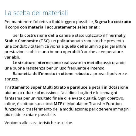
La scelta dei materiali
Per mantenere l’obiettivo il più leggero possibile,
Sigma ha costruito
il corpo con
materiali accuratamente selezionati:
per la
costruzione della canna
è stato utilizzato il
Thermally
Stable Composite (TSC)
: un policarbonato robusto che presenta
una conduttività termica vicina a quella dell’alluminio per garantire
prestazioni stabili e una buona operabilità anche a temperature
variabili.
Le strutture interne sono realizzate in
metallo
assicurando
una buona resistenza per un uso frequente e intenso.
Baionetta dell’innesto in ottone
robusto
a prova di polvere e
spruzzi.
Trattamento Super Multi Strato
e
paraluce a petali in dotazione
aiutano a ridurre al massimo i fastidiosi bagliori e le immagini
fantasma per un risultato finale di elevata qualità. Ogni obiettivo,
infine, è sottoposto al
test MTF
(= Modulation Transfer Function,
funzione di trasferimento della modulazione) per ottenere immagini
più nitide e chiare possibile.
Veniamo alle caratteristiche tecniche.