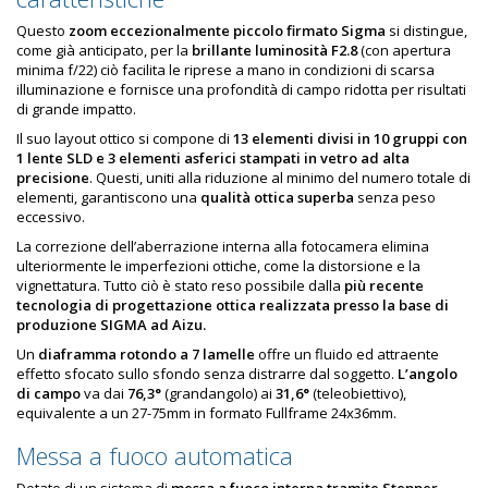
Questo
zoom eccezionalmente piccolo firmato Sigma
si distingue,
come già anticipato, per la
brillante
luminosità F2.8
(con apertura
minima f/22) ciò facilita le riprese a mano in condizioni di scarsa
illuminazione e fornisce una profondit
à
di campo ridotta per risultati
di grande impatto.
Il suo layout ottico si compone di
13 elementi divisi in 10 gruppi
con
1 lente SLD e 3 elementi asferici stampati in vetro ad alta
precisione
. Questi, uniti alla riduzione al minimo del numero totale di
elementi, garantiscono una
qualità ottica superba
senza peso
eccessivo.
La correzione dell’aberrazione interna alla fotocamera elimina
ulteriormente le imperfezioni ottiche, come la distorsione e la
vignettatura. Tutto ciò è stato reso possibile dalla
più recente
tecnologia di progettazione ottica
realizzata presso la base di
produzione SIGMA ad Aizu.
Un
diaframma rotondo a 7 lamelle
offre un fluido ed attraente
effetto sfocato sullo sfondo senza distrarre dal soggetto.
L’angolo
di campo
va dai
76,3°
(grandangolo) ai
31,6°
(teleobiettivo),
equivalente a un 27-75mm in formato Fullframe 24x36mm.
Messa a fuoco automatica