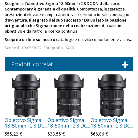
Scegliere l’obiettivo Sigma 18-50mm f/2.8 DC DN della serie
Contemporary è garanzia di qualità
. Compattezza, leggerezza,
prestazioni elevate e ampia apertura lo rendono ideale compagno
d’avventura.
Il segreto del suo successo? Da un lato la passione
artigianale che Sigma ripone nella realizzazione di ciascun
obiettivo
e dall’altro la ricerca continua.
Scoprilo on line sul nostro catalogo
e ricevilo comodamente a casa.
Scritto il
19/05/2022
Fotografia
2418
Prodotti correlati
Obiettivo Sigma
Obiettivo Sigma
Obiettivo Sigma
18-50mm F2.8 DC...
18-50mm F2.8 DC...
18-50mm F2.8 DC...
555,22 €
533,55 €
566,06 €