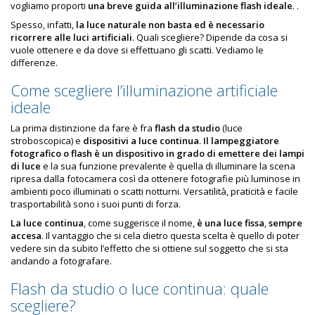
vogliamo proporti
una breve guida all’illuminazione flash ideale
. .
Spesso, infatti,
la luce naturale non basta ed è necessario
ricorrere alle luci artificiali
. Quali scegliere? Dipende da cosa si
vuole ottenere e da dove si effettuano gli scatti. Vediamo le
differenze.
Come scegliere l’illuminazione artificiale
ideale
La prima distinzione da fare è fra
flash da studio
(luce
stroboscopica) e
dispositivi a luce continua
.
Il lampeggiatore
fotografico o flash
è un dispositivo in grado di emettere dei lampi
di luce
e la sua funzione prevalente è quella di illuminare la scena
ripresa dalla fotocamera così da ottenere fotografie più luminose in
ambienti poco illuminati o scatti notturni. Versatilità, praticità e facile
trasportabilità sono i suoi punti di forza.
La luce continua
, come suggerisce il nome,
è una luce fissa
,
sempre
accesa
. Il vantaggio che si cela dietro questa scelta è quello di poter
vedere sin da subito l’effetto che si ottiene sul soggetto che si sta
andando a fotografare.
Flash da studio o luce continua: quale
scegliere?