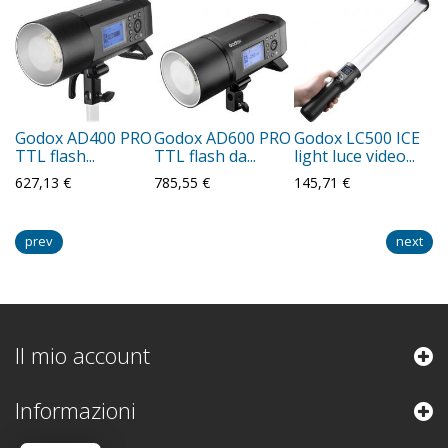
Godox AD400 PRO
Godox AD600 PRO
Godox LC500 ICE
G
TTL flash...
TTL flash da...
light luce video...
fl
627,13 €
785,55 €
145,71 €
75
prev
next
Il mio account
Informazioni