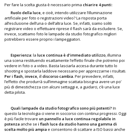
Per fare la scelta giusta è necessario prima
chiarire 4 punti:
Ruolo della luce
, e cioè, intendo utilizzare l’illuminazione
artificiale per foto o registrazioni video? La risposta porta
all’esclusione dell’una o dell’altra luce. Se, infatti, siamo soliti
registrare video o effettuare riprese il flash sarà da escludere. Se,
invece, scattiamo foto le lampade da studio fotografico migliori
potrebbero essere proprio i lampeggiatori.
Esperienza
: la
luce continua
è d’immediato utilizzo
, illumina
una scena restituendo esattamente l’effetto finale che potremo poi
vedere in foto o a video. Basta lasciarla accesa durante tutto lo
shooting e spostarla laddove necessario per apprezzarne i risultati.
Per i flash, invece, il discorso cambia
. Per prevedere, infatti,
l’effetto che produrrà sull’immagine scattata bisogna avere un po’
più di dimestichezza con alcuni settaggi e, a guidarci, c’è una luce
detta pilota.
Quali lampade da studio fotografico sono più potenti?
In
questo la
tecnologia ci viene in soccorso con continui progressi. Oggi
è più facile trovare
un pannello a luce continua regolabile in
potenza
anche se
i flash luce da studio hanno una gamma di
scelta molto più ampia
e consentono di scattare a ISO bassi anche