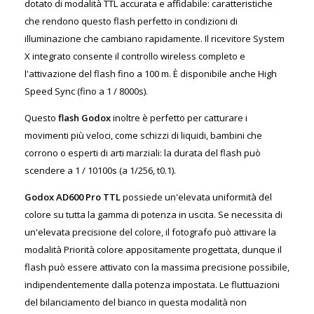
dotato di modalità TTL accurata e affidabile: caratteristiche
che rendono questo flash perfetto in condizioni di
illuminazione che cambiano rapidamente. Il ricevitore System
X integrato consente il controllo wireless completo e
l'attivazione del flash fino a 100 m. È disponibile anche High
Speed ​​Sync (fino a 1 / 8000s).
Questo
flash Godox
inoltre è perfetto per catturare i
movimenti più veloci, come schizzi di liquidi, bambini che
corrono o esperti di arti marziali: la durata del flash può
scendere a 1 / 10100s (a 1/256, t0.1).
Godox AD600 Pro TTL
possiede un'elevata uniformità del
colore su tutta la gamma di potenza in uscita. Se necessita di
un'elevata precisione del colore, il fotografo può attivare la
modalità Priorità colore appositamente progettata, dunque il
flash può essere attivato con la massima precisione possibile,
indipendentemente dalla potenza impostata. Le fluttuazioni
del bilanciamento del bianco in questa modalità non