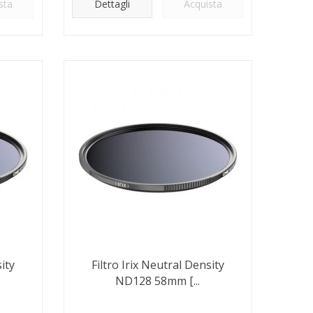
sta
Dettagli
Acquista
ity
Filtro Irix Neutral Density
ND128 58mm [...