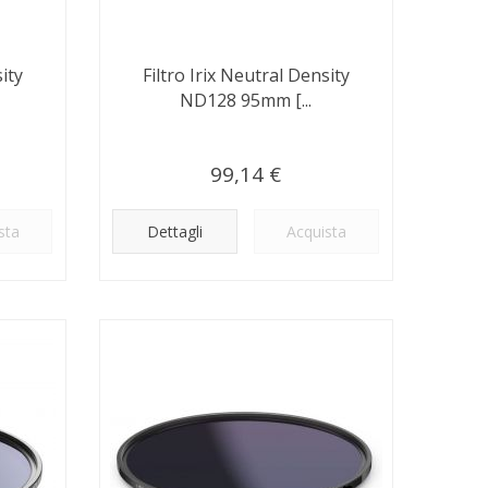
ity
Filtro Irix Neutral Density
ND128 95mm [...
99,14 €
sta
Dettagli
Acquista