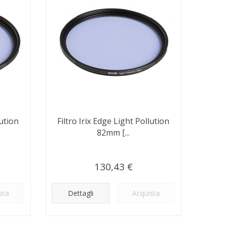
lution
Filtro Irix Edge Light Pollution
82mm [...
130,43 €
sta
Dettagli
Acquista