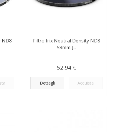
ty ND8
Filtro Irix Neutral Density ND8
58mm [...
52,94 €
sta
Dettagli
Acquista