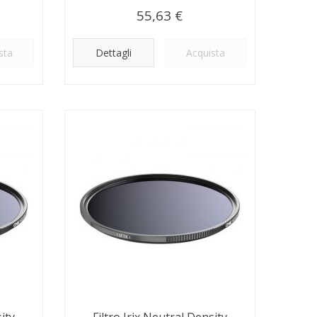
55,63 €
sta
Dettagli
Acquista
ity
Filtro Irix Neutral Density