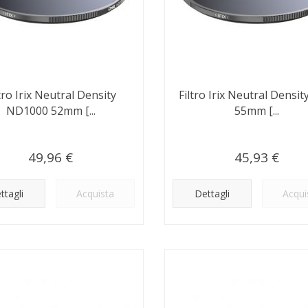
ltro Irix Neutral Density
Filtro Irix Neutral Densi
ND1000 52mm [...
55mm [...
49,96 €
45,93 €
ttagli
Acquista
Dettagli
Acqui