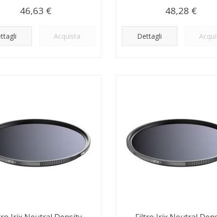
46,63 €
48,28 €
ttagli
Acquista
Dettagli
Acqui
ltro Irix Neutral Density
Filtro Irix Neutral Dens