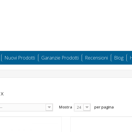
Nuovi Prodotti
Garanzie Prodotti
Recensioni
Blog
H
rix
Mostra
per pagina
--
24