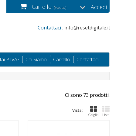
Carrello
Accedi
(vuoto)
Contattaci :
info@resetdigitale.it
ai P.IVA?
Chi Siamo
Carrello
Contattaci
Ci sono 73 prodotti.
Vista:
Griglia
Lista