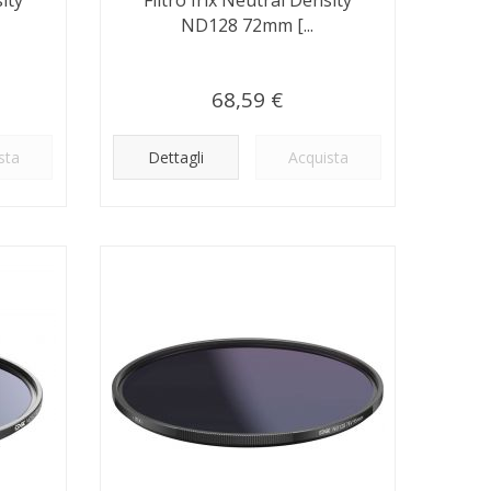
ND128 72mm [...
68,59 €
sta
Dettagli
Acquista