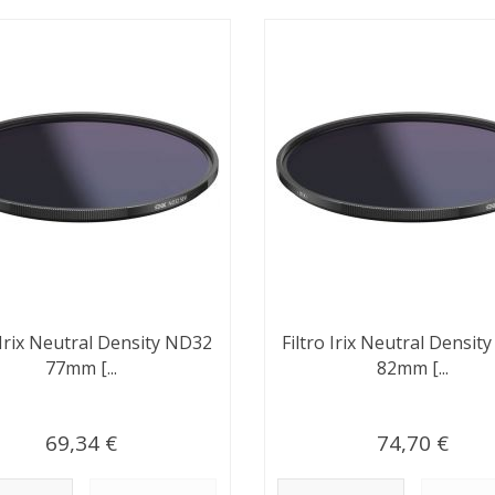
 Irix Neutral Density ND32
Filtro Irix Neutral Densi
77mm [...
82mm [...
69,34 €
74,70 €