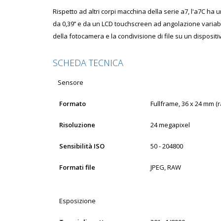
Rispetto ad altri corpi macchina della serie a7, l'a7C ha
da 0,39’’ e da un LCD touchscreen ad angolazione variabile 
della fotocamera e la condivisione di file su un disposi
SCHEDA TECNICA
Sensore
Formato
Fullframe, 36 x 24 mm
(r
Risoluzione
24 megapixel
Sensibilità ISO
50 - 204800
Formati file
JPEG, RAW
Esposizione