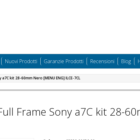
Nuovi Prodotti
Garanzie Prodotti
Recensioni
Blog
H
ny a7C kit 28-60mm Nero [MENU ENG] ILCE-7CL
 Full Frame Sony a7C kit 28-