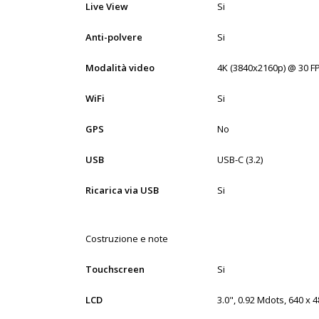
Live View
Si
Anti-polvere
Si
Modalità video
4K (3840x2160p) @ 30 F
WiFi
Si
GPS
No
USB
USB-C (3.2)
Ricarica via USB
Si
Costruzione e note
Touchscreen
Si
LCD
3.0", 0.92 Mdots, 640 x 48