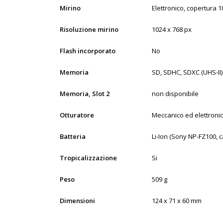
Mirino
Elettronico, copertura 1
Risoluzione mirino
1024 x 768 px
Flash incorporato
No
Memoria
SD, SDHC, SDXC (UHS-II)
Memoria, Slot 2
non disponibile
Otturatore
Meccanico ed elettroni
Batteria
Li-Ion (Sony NP-FZ100, c
Tropicalizzazione
Si
Peso
509 g
Dimensioni
124 x 71 x 60 mm