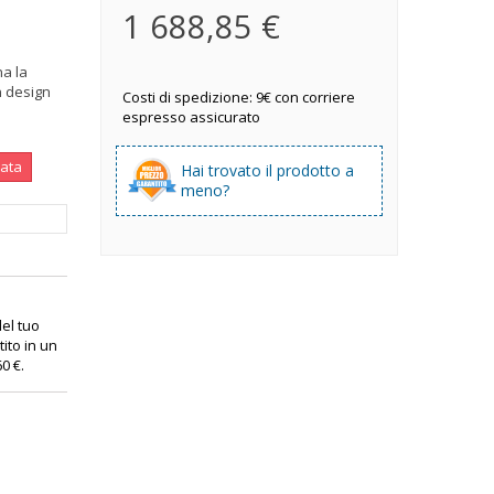
1 688,85 €
a la
 design
Costi di spedizione: 9€ con corriere
espresso assicurato
nata
Hai trovato il prodotto a
meno?
 del tuo
ito in un
60 €
.