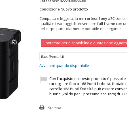
Reference:
02220-00656-00
Condizione
Nuovo prodotto
Compatta e leggera, la
mirrorless Sony a7C
combin
qualità e i vantaggi di un sensore
full frame
con un
del corpo particolarmente portatile ed elegante.
Contattaci per disponibilità e quotazione aggior
Avvisami quando disponibile
Con l'acquisto di questo prodotto è possibile
raccogliere fino a
168
Punti fedeltà
. Il totale
carrello
168
Punti fedeltà
può essere convert
buono (valido per il prossimo acquisto) di
33,
Stampa