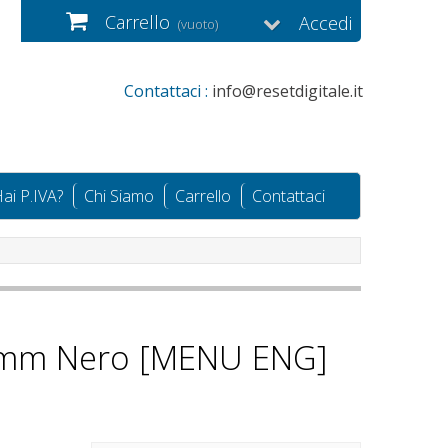
Carrello
Accedi
(vuoto)
Contattaci :
info@resetdigitale.it
ai P.IVA?
Chi Siamo
Carrello
Contattaci
60mm Nero [MENU ENG]