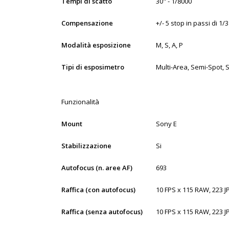
Tempi di scatto
30" - 1/8000
Compensazione
+/- 5 stop in passi di 1/3
Modalità esposizione
M, S, A, P
Tipi di esposimetro
Multi-Area, Semi-Spot, 
Funzionalità
Mount
Sony E
Stabilizzazione
Si
Autofocus (n. aree AF)
693
Raffica (con autofocus)
10 FPS x 115 RAW, 223 J
Raffica (senza autofocus)
10 FPS x 115 RAW, 223 J