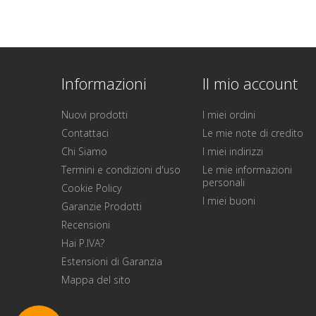
Informazioni
Il mio account
Nuovi prodotti
I miei ordini
Contattaci
Le mie note di credito
Chi Siamo
I miei indirizzi
Termini e condizioni d'uso
Le mie informazioni
personali
Cookie Policy
I miei buoni
Garanzie Prodotti
Recensioni
Hai P.IVA?
Estensioni di Garanzia
Mappa del sito