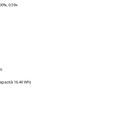
00%, 0.59x
co
apacità 16.40 Wh)