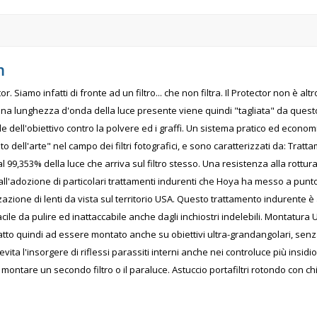
m
or. Siamo infatti di fronte ad un filtro... che non filtra. Il Protector non è alt
suna lunghezza d'onda della luce presente viene quindi "tagliata" da questo f
le dell'obiettivo contro la polvere ed i graffi. Un sistema pratico ed econom
o dell'arte" nel campo dei filtri fotografici, e sono caratterizzati da: Tratta
 99,353% della luce che arriva sul filtro stesso. Una resistenza alla rottura 
all'adozione di particolari trattamenti indurenti che Hoya ha messo a punto
azione di lenti da vista sul territorio USA. Questo trattamento indurente è 
cile da pulire ed inattaccabile anche dagli inchiostri indelebili. Montatura Ul
è adatto quindi ad essere montato anche su obiettivi ultra-grandangolari, se
evita l'insorgere di riflessi parassiti interni anche nei controluce più insidio
i montare un secondo filtro o il paraluce. Astuccio portafiltri rotondo con c