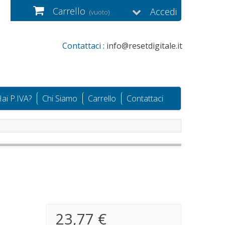
Carrello
Accedi
(vuoto)
Contattaci :
info@resetdigitale.it
ai P.IVA?
Chi Siamo
Carrello
Contattaci
23,77 €