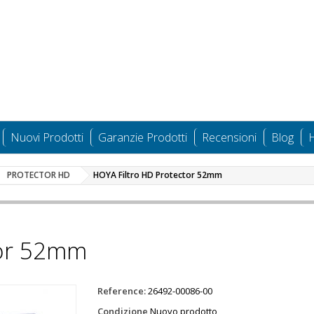
Nuovi Prodotti
Garanzie Prodotti
Recensioni
Blog
H
PROTECTOR HD
HOYA Filtro HD Protector 52mm
tor 52mm
Reference:
26492-00086-00
Condizione
Nuovo prodotto