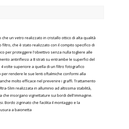
ro che un vetro realizzato in cristallo ottico di alta qualità
iltro, che è stato realizzato con il compito specifico di
ico per proteggere l'obiettivo senza nulla togliere alle
mento antiriflessi a 8 strati su entrambe le superfici del
4 volte superiore a quella di un filtro fotografico
 per rendere le sue lenti oftalmiche conformi alla
anche molto efficace nel prevenire i graffi. Trattamento
tra-Slim realizzata in alluminio ad altissima stabilità,
nza che insorgano vignettature sui bordi dell'immagine.
si. Bordo zigrinato che facilita il montaggio e la
hiusura a baionetta