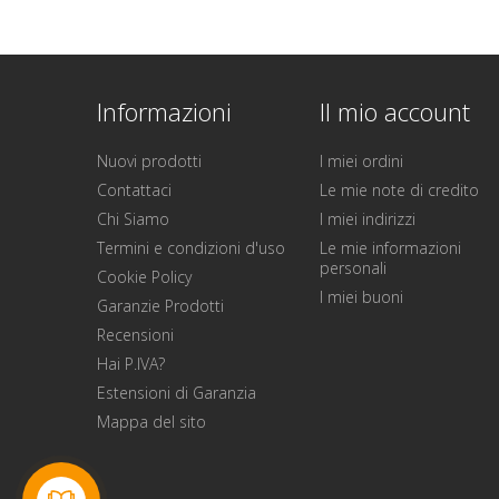
Informazioni
Il mio account
Nuovi prodotti
I miei ordini
Contattaci
Le mie note di credito
Chi Siamo
I miei indirizzi
Termini e condizioni d'uso
Le mie informazioni
personali
Cookie Policy
I miei buoni
Garanzie Prodotti
Recensioni
Hai P.IVA?
Estensioni di Garanzia
Mappa del sito