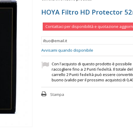
HOYA Filtro HD Protector 
Contattaci per disponibilità e quotazione aggior
Avvisami quando disponibile
Con l'acquisto di questo prodotto è possibile
raccogliere fino a
2
Punti fedeltà
. Il totale de
carrello
2
Punti fedeltà
può essere convertit
buono (valido per il prossimo acquisto) di
0,4
Stampa