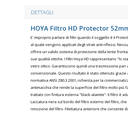
DETTAGLI
HOYA Filtro HD Protector 52m
E' improprio parlare di filtri quando il soggetto è il Protect
al quale vengono applicati degli strati anti-riflessi. Nes
offrire un valido sistema di protezione della lente fronta
sue qualità ottiche. I Filtri Hoya HD rappresentano "lo stat
vetro ottico. Garantiscono quindi una trasmissione pari al
convenzionale. Questo risultato è stato ottenuto grazie 
normativa ANSI Z80.3.2001, richiesta per la commercializz
antimacchia che rende la superficie del filtro molto più fa
trattato con finitura esterna "black-alamite". Il filtro 
Laccatura nera sul bordo del filtro esterno del filtro, che 
rimozione del filtro. Filettatura anteriore che consente d