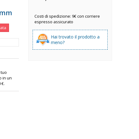
52mm
Costi di spedizione: 9€ con corriere
espresso assicurato
nata
Hai trovato il prodotto a
meno?
l tuo
o in un
0 €
.