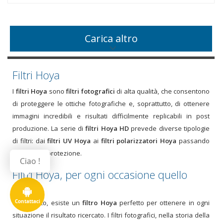
Carica altro
Filtri Hoya
I
filtri Hoya
sono
filtri fotografici
di alta qualità, che consentono
di proteggere le ottiche fotografiche e, soprattutto, di ottenere
immagini incredibili e risultati difficilmente replicabili in post
produzione. La serie di
filtri Hoya HD
prevede diverse tipologie
di filtri: dai
filtri UV Hoya
ai
filtri polarizzatori Hoya
passando
per i filtri di protezione.
Ciao !
Filtri Hoya, per ogni occasione quello
giusto
Contattaci
Come visto, esiste un
filtro Hoya
perfetto per ottenere in ogni
situazione il risultato ricercato. I filtri fotografici, nella storia della