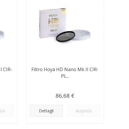
I CIR-
Filtro Hoya HD Nano Mk II CIR-
PL...
86,68 €
sta
Dettagli
Acquista