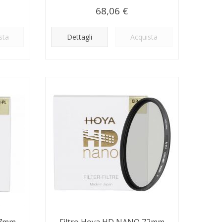
68,06 €
sta
Dettagli
Acquista
67mm
Filtro Hoya HD NANO 72mm