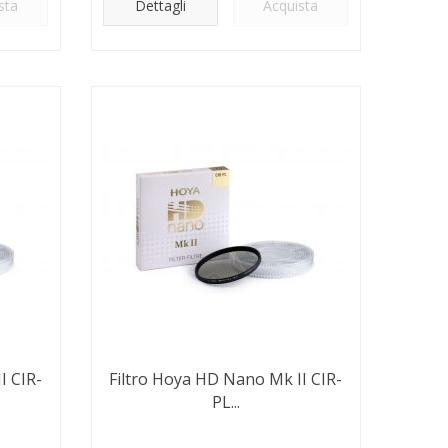
sta
Dettagli
Acquista
I CIR-
Filtro Hoya HD Nano Mk II CIR-
PL...