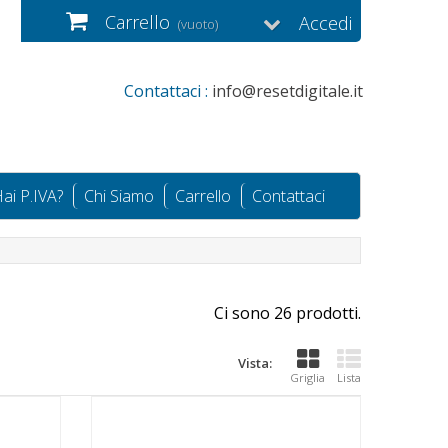
Carrello
Accedi
(vuoto)
Contattaci :
info@resetdigitale.it
ai P.IVA?
Chi Siamo
Carrello
Contattaci
Ci sono 26 prodotti.
Vista:
Griglia
Lista