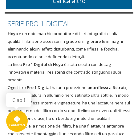
Carica altro
SERIE PRO 1 DIGITAL
Hoya
è un noto marchio produttore di filtri fotografici di alta
qualità. I filtri sono accessori in grado di migliorare le immagini
eliminando alcuni effetti disturbanti, come riflessi e foschia,
accentuando colori e definendo i dettagli.
La linea
Pro 1 Digital di Hoya
è stata creata con dettagli
innovativi e materiali resistenti che contraddistinguono i suoi
prodotti.
Ogni filtro
Pro 1 Digital
ha una protezione
antiriflessi
a
6 strati
,
ha una montatura in alluminio nero satinato ultra sottile, in modo
Ciao !
da evitare riflessi interni e vignettature, ha una laccatura nera sul
bordo esterno del filtro con lo scopo di eliminare eventuali riflessi
anche in controluce, ha un bordo zigrinato che facilita il
Contattaci
montaggio e la rimozione del filtro, ha una filettatura anteriore
che consente il montaggio di un secondo filtro o di un paraluce.