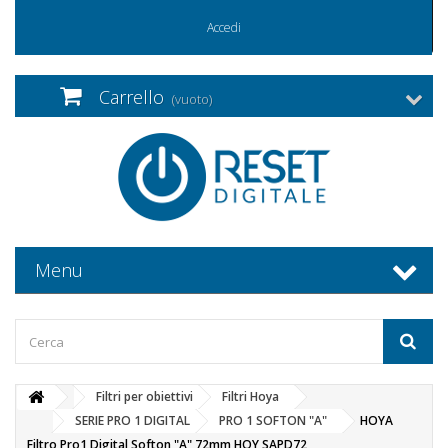
Accedi
Carrello
(vuoto)
Menu
Filtri per obiettivi
Filtri Hoya
SERIE PRO 1 DIGITAL
PRO 1 SOFTON "A"
HOYA
Filtro Pro1 Digital Softon "A" 72mm HOY SAPD72