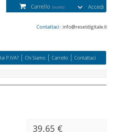
Carrello
Accedi
(vuoto)
Contattaci :
info@resetdigitale.it
ai P.IVA?
Chi Siamo
Carrello
Contattaci
39,65 €