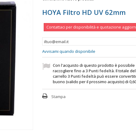
HOYA Filtro HD UV 62mm
Contattaci per disponibilità e quotazione aggior
Avvisami quando disponibile
Con l'acquisto di questo prodotto è possibile
raccogliere fino a
3
Punti fedeltà
. Il totale de
carrello
3
Punti fedeltà
può essere convertit
buono (valido per il prossimo acquisto) di
0,6
Stampa