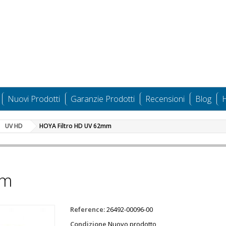
Nuovi Prodotti
Garanzie Prodotti
Recensioni
Blog
H
UV HD
HOYA Filtro HD UV 62mm
mm
Reference:
26492-00096-00
Condizione
Nuovo prodotto