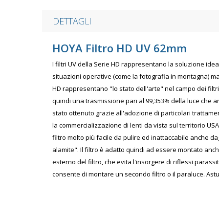
DETTAGLI
HOYA Filtro HD UV 62mm
I filtri UV della Serie HD rappresentano la soluzione idea
situazioni operative (come la fotografia in montagna) ma
HD rappresentano "lo stato dell'arte" nel campo dei filtri 
quindi una trasmissione pari al 99,353% della luce che arr
stato ottenuto grazie all'adozione di particolari trattam
la commercializzazione di lenti da vista sul territorio U
filtro molto più facile da pulire ed inattaccabile anche dag
alamite". Il filtro è adatto quindi ad essere montato anc
esterno del filtro, che evita l'insorgere di riflessi parassi
consente di montare un secondo filtro o il paraluce. Astu