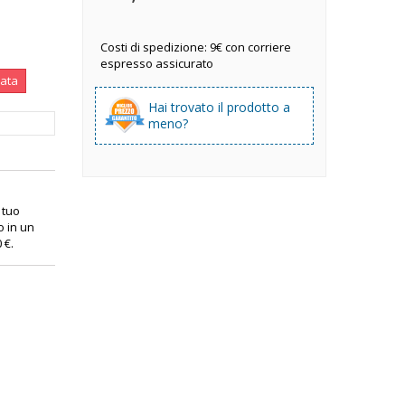
Costi di spedizione: 9€ con corriere
espresso assicurato
nata
Hai trovato il prodotto a
meno?
l tuo
o in un
0 €
.