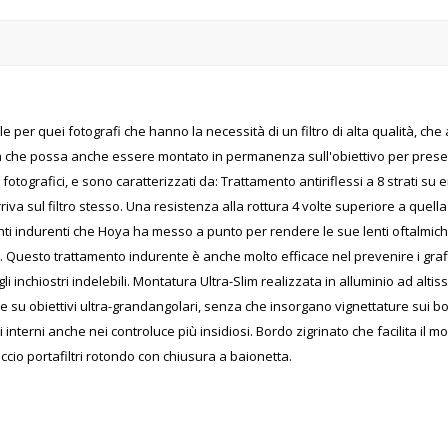
le per quei fotografi che hanno la necessità di un filtro di alta qualità, ch
 che possa anche essere montato in permanenza sull'obiettivo per preservare
fotografici, e sono caratterizzati da: Trattamento antiriflessi a 8 strati su
iva sul filtro stesso. Una resistenza alla rottura 4 volte superiore a quella
enti indurenti che Hoya ha messo a punto per rendere le sue lenti oftalmich
SA. Questo trattamento indurente è anche molto efficace nel prevenire i gra
li inchiostri indelebili. Montatura Ultra-Slim realizzata in alluminio ad altiss
he su obiettivi ultra-grandangolari, senza che insorgano vignettature sui bo
ti interni anche nei controluce più insidiosi. Bordo zigrinato che facilita il m
ccio portafiltri rotondo con chiusura a baionetta.