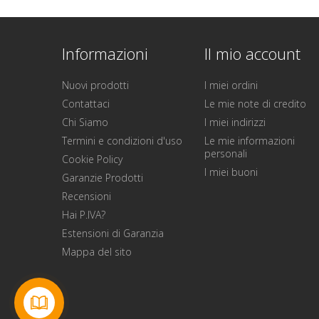
Informazioni
Il mio account
Nuovi prodotti
I miei ordini
Contattaci
Le mie note di credito
Chi Siamo
I miei indirizzi
Termini e condizioni d'uso
Le mie informazioni
personali
Cookie Policy
I miei buoni
Garanzie Prodotti
Recensioni
Hai P.IVA?
Estensioni di Garanzia
Mappa del sito
Contattaci