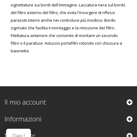
vignettature sui bordi dell'immagine. Laccatura nera sul bordo
del filtro esterno del filtro, che evita l'insorgere di riflessi
parassiti interni anche nei controluce più insidiosi. Bordo
zigrinato che facilita il montaggio e la rimozione del filtro.
Filettatura anteriore che consente di montare un secondo
filtro o il paraluce. Astuccio portafiltri rotondo con chiusura a
baionetta
Il mio account
Informazioni
Newsletter
Ciao !