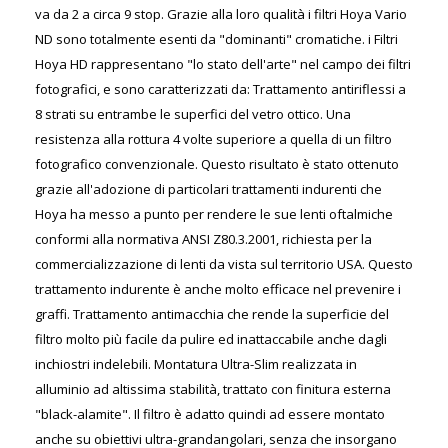
va da 2 a circa 9 stop. Grazie alla loro qualità i filtri Hoya Vario
ND sono totalmente esenti da "dominanti" cromatiche. i Filtri
Hoya HD rappresentano "lo stato dell'arte" nel campo dei filtri
fotografici, e sono caratterizzati da: Trattamento antiriflessi a
8 strati su entrambe le superfici del vetro ottico. Una
resistenza alla rottura 4 volte superiore a quella di un filtro
fotografico convenzionale. Questo risultato è stato ottenuto
grazie all'adozione di particolari trattamenti indurenti che
Hoya ha messo a punto per rendere le sue lenti oftalmiche
conformi alla normativa ANSI Z80.3.2001, richiesta per la
commercializzazione di lenti da vista sul territorio USA. Questo
trattamento indurente è anche molto efficace nel prevenire i
graffi. Trattamento antimacchia che rende la superficie del
filtro molto più facile da pulire ed inattaccabile anche dagli
inchiostri indelebili. Montatura Ultra-Slim realizzata in
alluminio ad altissima stabilità, trattato con finitura esterna
"black-alamite". Il filtro è adatto quindi ad essere montato
anche su obiettivi ultra-grandangolari, senza che insorgano