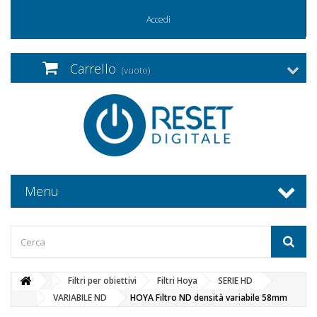
Accedi
Carrello
(vuoto)
Menu
Filtri per obiettivi
Filtri Hoya
SERIE HD
VARIABILE ND
HOYA Filtro ND densità variabile 58mm