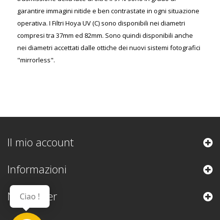
garantire immagini nitide e ben contrastate in ogni situazione
operativa. I Filtri Hoya UV (C) sono disponibili nei diametri
compresi tra 37mm ed 82mm. Sono quindi disponibili anche
nei diametri accettati dalle ottiche dei nuovi sistemi fotografici
"mirrorless".
Il mio account
Informazioni
Newsletter
Ciao !