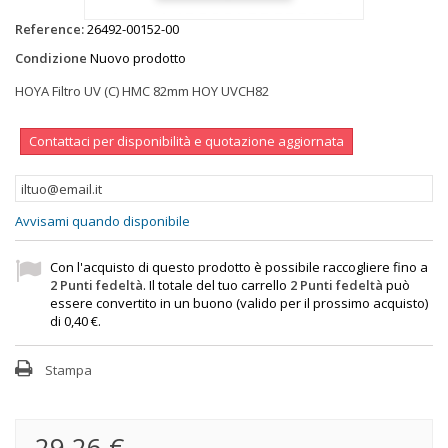
Reference:
26492-00152-00
Condizione
Nuovo prodotto
HOYA Filtro UV (C) HMC 82mm HOY UVCH82
Contattaci per disponibilità e quotazione aggiornata
Avvisami quando disponibile
Con l'acquisto di questo prodotto è possibile raccogliere fino a
2
Punti fedeltà
. Il totale del tuo carrello
2
Punti fedeltà
può
essere convertito in un buono (valido per il prossimo acquisto)
di
0,40 €
.
Stampa
29,26 €