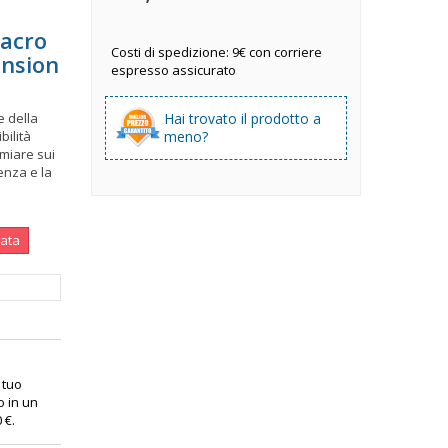
macro
Costi di spedizione: 9€ con corriere
nsion
espresso assicurato
e della
Hai trovato il prodotto a
bilità
meno?
rmiare sui
enza e la
nata
l tuo
o in un
0 €
.