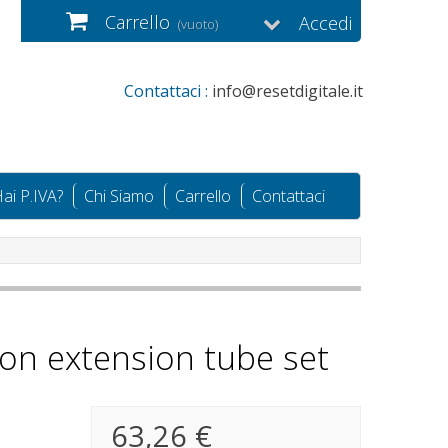
Carrello
Accedi
(vuoto)
Contattaci :
info@resetdigitale.it
ai P.IVA?
Chi Siamo
Carrello
Contattaci
n extension tube set
63,26 €