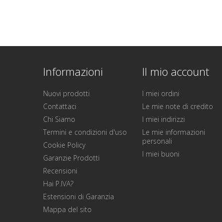
Informazioni
Il mio account
Nuovi prodotti
I miei ordini
Contattaci
Le mie note di credito
Chi Siamo
I miei indirizzi
Termini e condizioni d'uso
Le mie informazioni
personali
Cookie Policy
I miei buoni
Garanzie Prodotti
Recensioni
Hai P.IVA?
Estensioni di Garanzia
Mappa del sito