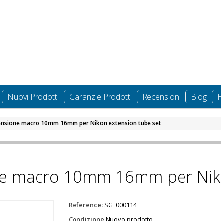
Nuovi Prodotti
Garanzie Prodotti
Recensioni
Blog
H
tensione macro 10mm 16mm per Nikon extension tube set
one macro 10mm 16mm per Niko
Reference:
SG_000114
Condizione
Nuovo prodotto