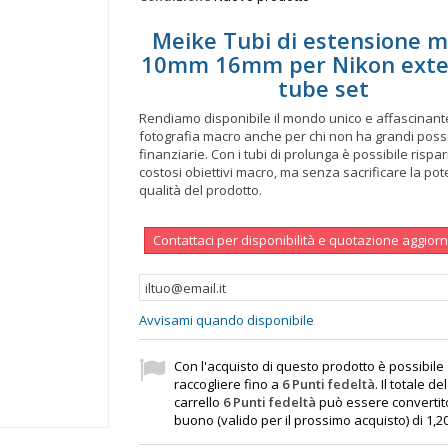
Meike Tubi di estensione 
10mm 16mm per Nikon exte
tube set
Rendiamo disponibile il mondo unico e affascinant
fotografia macro anche per chi non ha grandi possi
finanziarie. Con i tubi di prolunga è possibile rispa
costosi obiettivi macro, ma senza sacrificare la pot
qualità del prodotto.
Contattaci per disponibilità e quotazione aggior
Avvisami quando disponibile
Con l'acquisto di questo prodotto è possibile
raccogliere fino a
6
Punti fedeltà
. Il totale de
carrello
6
Punti fedeltà
può essere convertit
buono (valido per il prossimo acquisto) di
1,2