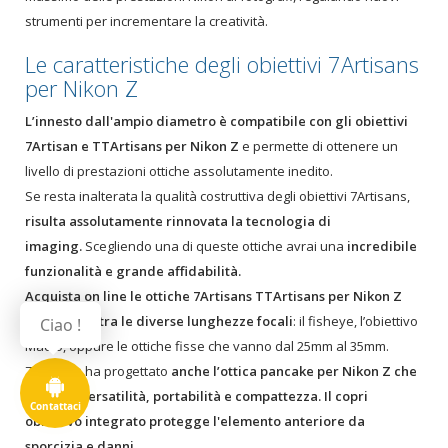
strumenti per incrementare la creatività.
Le caratteristiche degli obiettivi 7Artisans
per Nikon Z
L’innesto dall'ampio diametro è compatibile con gli obiettivi
7Artisan e TTArtisans per Nikon Z
e permette di ottenere un
livello di prestazioni ottiche assolutamente inedito.
Se resta inalterata la qualità costruttiva degli obiettivi 7Artisans,
risulta assolutamente rinnovata la tecnologia di
imaging.
Scegliendo una di queste ottiche avrai una
incredibile
funzionalità e grande affidabilità.
Acquista on line le ottiche 7Artisans TTArtisans per Nikon Z
scegliendo tra le diverse lunghezze focali
: il fisheye, l’obiettivo
Ciao !
Macro, oppure le ottiche fisse che vanno dal 25mm al 35mm.
7Artisans ha progettato
anche l’ottica pancake per Nikon Z che
assicura versatilità, portabilità e compattezza. Il copri
Contattaci
obiettivo integrato protegge l'elemento anteriore da
sporcizia e danni.