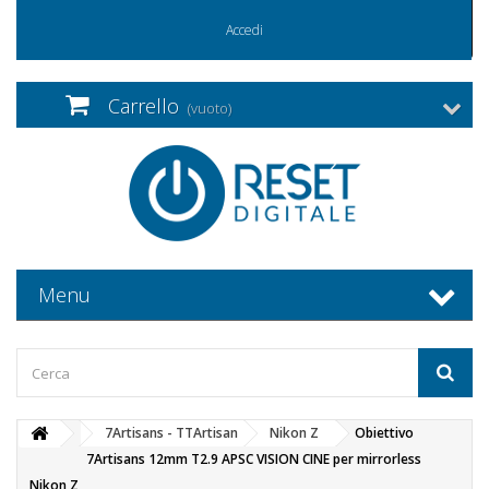
Accedi
Carrello
(vuoto)
Menu
7Artisans - TTArtisan
Nikon Z
Obiettivo
7Artisans 12mm T2.9 APSC VISION CINE per mirrorless
Nikon Z