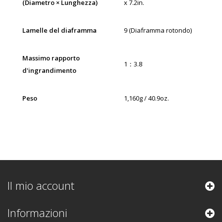
(Diametro × Lunghezza)
x 7.2in.
Lamelle del diaframma
9 (Diaframma rotondo)
Massimo rapporto
1：3.8
d'ingrandimento
Peso
1,160g / 40.9oz.
Il mio account
Informazioni