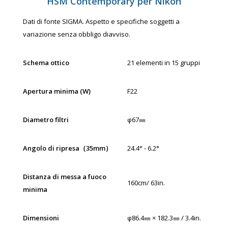
HSM Contemporary per Nikon
Dati di fonte SIGMA. Aspetto e specifiche soggetti a
variazione senza obbligo diavviso.
Schema ottico
21 elementi in 15 gruppi
Apertura minima (W)
F22
Diametro filtri
φ67㎜
Angolo di ripresa
（
35mm
）
24.4°­ - 6.2°
Distanza di messa a fuoco
160cm/ 63in.
minima
Dimensioni
φ86.4㎜ × 182.3㎜ / 3.4in.