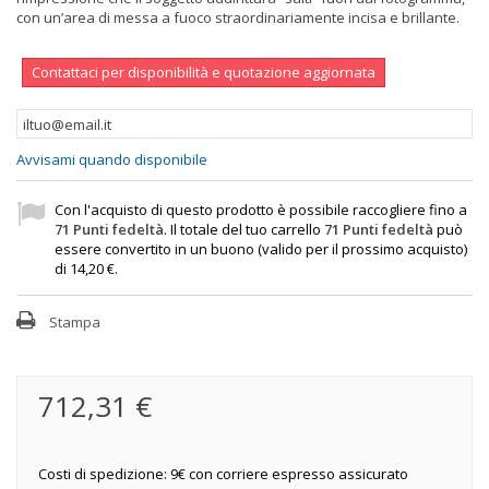
con un’area di messa a fuoco straordinariamente incisa e brillante.
Contattaci per disponibilità e quotazione aggiornata
Avvisami quando disponibile
Con l'acquisto di questo prodotto è possibile raccogliere fino a
71
Punti fedeltà
. Il totale del tuo carrello
71
Punti fedeltà
può
essere convertito in un buono (valido per il prossimo acquisto)
di
14,20 €
.
Stampa
712,31 €
Costi di spedizione: 9€ con corriere espresso assicurato