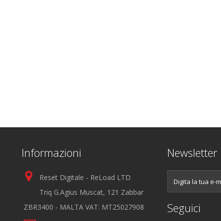
Informazioni
Newsletter
Reset Digitale - ReLoad LTD
Triq G.Agius Muscat, 121 Zabbar
Seguici
ZBR3400 - MALTA VAT: MT25027908