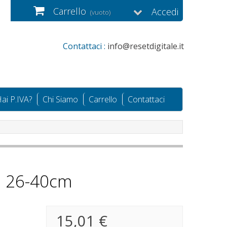
Carrello
Accedi
(vuoto)
Contattaci :
info@resetdigitale.it
ai P.IVA?
Chi Siamo
Carrello
Contattaci
a 26-40cm
15,01 €