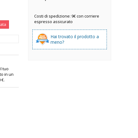
Costi di spedizione: 9€ con corriere
espresso assicurato
nata
Hai trovato il prodotto a
meno?
el tuo
o in un
0 €
.