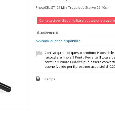
PhotoSEL ST121 Mini Treppiede Stativo 26-40cm
Contattaci per disponibilità e quotazione aggior
Avvisami quando disponibile
Con l'acquisto di questo prodotto è possibile
raccogliere fino a
1
Punto Fedeltà
. Il totale d
carrello
1
Punto Fedeltà
può essere convertit
buono (valido per il prossimo acquisto) di
0,2
Stampa