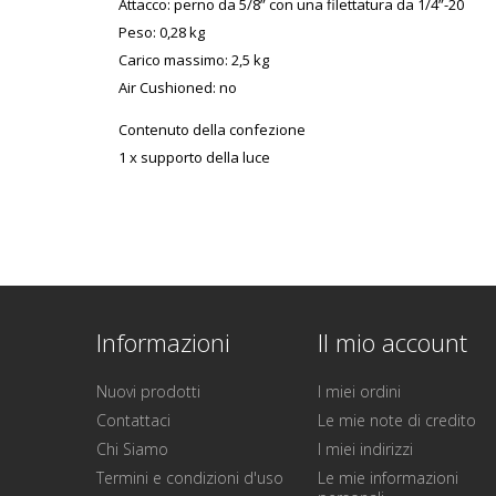
Attacco: perno da 5/8” con una filettatura da 1/4”-20
Peso: 0,28 kg
Carico massimo: 2,5 kg
Air Cushioned: no
Contenuto della confezione
1 x supporto della luce
Informazioni
Il mio account
Nuovi prodotti
I miei ordini
Contattaci
Le mie note di credito
Chi Siamo
I miei indirizzi
Termini e condizioni d'uso
Le mie informazioni