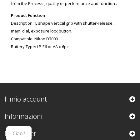
from the Process , quality or performance and function .
Product Function
Description: L shape vertical grip with shutter-release,
main dial, exposure lock button.
Compatible: Nikon D7000
Battery Type: LP-E6 or AA x 6pcs
Il mio account
Informazioni
Newsletter
Ciao !