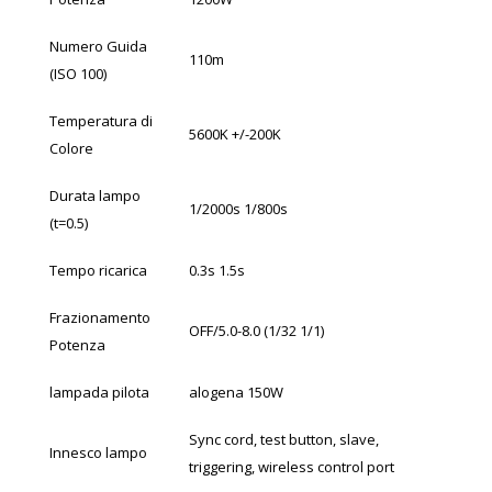
Numero Guida
110m
(ISO 100)
Temperatura di
5600K +/-200K
Colore
Durata lampo
1/2000s 1/800s
(t=0.5)
Tempo ricarica
0.3s 1.5s
Frazionamento
OFF/5.0-8.0 (1/32 1/1)
Potenza
lampada pilota
alogena 150W
Sync cord, test button, slave,
Innesco lampo
triggering, wireless control port