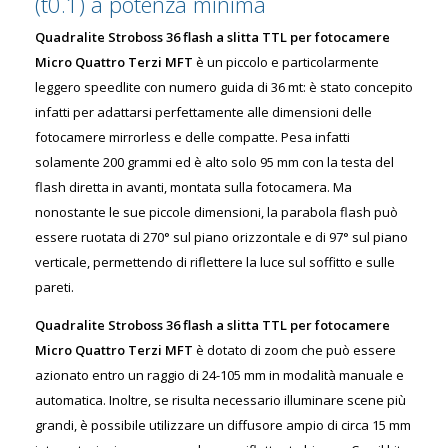
(t0.1) a potenza minima
Quadralite Stroboss 36 flash a slitta TTL per fotocamere
Micro Quattro Terzi MFT
è un piccolo e particolarmente
leggero speedlite con numero guida di 36 mt: è stato concepito
infatti per adattarsi perfettamente alle dimensioni delle
fotocamere mirrorless e delle compatte. Pesa infatti
solamente 200 grammi ed è alto solo 95 mm con la testa del
flash diretta in avanti, montata sulla fotocamera. Ma
nonostante le sue piccole dimensioni, la parabola flash può
essere ruotata di 270° sul piano orizzontale e di 97° sul piano
verticale, permettendo di riflettere la luce sul soffitto e sulle
pareti.
Quadralite Stroboss 36 flash a slitta TTL per fotocamere
Micro Quattro Terzi MFT
è dotato di zoom che può essere
azionato entro un raggio di 24-105 mm in modalità manuale e
automatica. Inoltre, se risulta necessario illuminare scene più
grandi, è possibile utilizzare un diffusore ampio di circa 15 mm