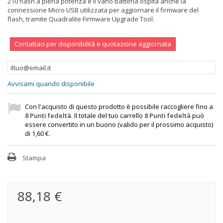
210 flash a piena potenza e il vano batteria ospita anche la
connessione Micro USB utilizzata per aggiornare il firmware del
flash, tramite Quadralite Firmware Upgrade Tool.
Contattaci per disponibilità e quotazione aggiornata
Avvisami quando disponibile
Con l'acquisto di questo prodotto è possibile raccogliere fino a
8
Punti fedeltà
. Il totale del tuo carrello
8
Punti fedeltà
può
essere convertito in un buono (valido per il prossimo acquisto)
di
1,60 €
.
Stampa
88,18 €