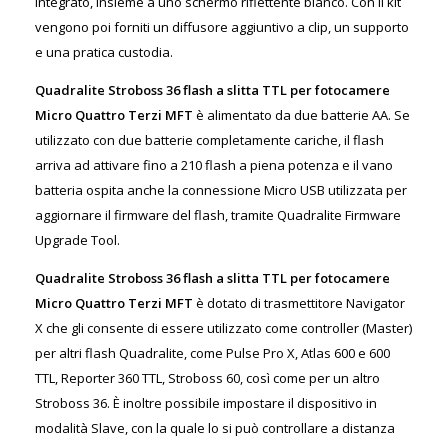
integrato, insieme a uno schermo riflettente bianco. Con il kit
vengono poi forniti un diffusore aggiuntivo a clip, un supporto
e una pratica custodia.
Quadralite Stroboss 36 flash a slitta TTL per fotocamere
Micro Quattro Terzi MFT
è alimentato da due batterie AA. Se
utilizzato con due batterie completamente cariche, il flash
arriva ad attivare fino a 210 flash a piena potenza e il vano
batteria ospita anche la connessione Micro USB utilizzata per
aggiornare il firmware del flash, tramite Quadralite Firmware
Upgrade Tool.
Quadralite Stroboss 36 flash a slitta TTL per fotocamere
Micro Quattro Terzi MFT
è dotato di trasmettitore Navigator
X che gli consente di essere utilizzato come controller (Master)
per altri flash Quadralite, come Pulse Pro X, Atlas 600 e 600
TTL, Reporter 360 TTL, Stroboss 60, così come per un altro
Stroboss 36. È inoltre possibile impostare il dispositivo in
modalità Slave, con la quale lo si può controllare a distanza