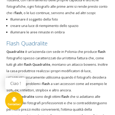
Tuttavia, con l’affinamento delle proprie capacità e tecniche
fotografiche, ogni fotografo alle prime armi si rende presto conto
che i
flash
, o le luci continue, servono anche ad altri scopi:
Illuminare il soggetto della foto
creare una luce di riempimento dello spazio
illuminare le aree rimaste in ombra
Flash Quadralite
Quadralite
è un’azienda con sede in Polonia che produce
flash
fotografici spesso caratterizzati da un’ottima fattura che, come
tutti gli altri
flash
Quadralite
, montano un attacco bowens. Inoltre
la casa produttrice realizza i propri modificatori di luce,
un’aggiunta sicuramente utilissima quando il fotografo desidera
Ciao !
unire senza problemi i
flash
a vari accessori come ad esempio le
softbox, i riflettori, stripbox e altro ancora.
I
flash
Quadralite
sono degli ottimi
flash
che si adattano alle
esigenze dei fotografi professionisti e che si contraddistinguono
Contattaci
per i loro prezzi molto convenienti, l’ottima qualità della