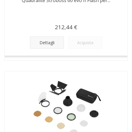
Quadralite Stroboss 60 evo II Flash per...
212,44 €
Dettagli
Acquista