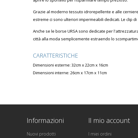
aprire lo sportello per risparmiare tempo prezioso.
Grazie al moderno tessuto idrorepellente e alle cerniere
estreme ci sono ulteriori impermeabili dedicati. Le cli
Anche se le borse URSA sono dedicate per l'attrezzatura
città alla moda semplicemente estraendo lo scompartim
CARATTERISTICHE
Dimensioni esterne: 32cm x 22cm x 16cm
Dimensioni interne: 26cm x 17cm x 11cm
Informazioni
Il mio account
Nuovi prodotti
I miei ordini