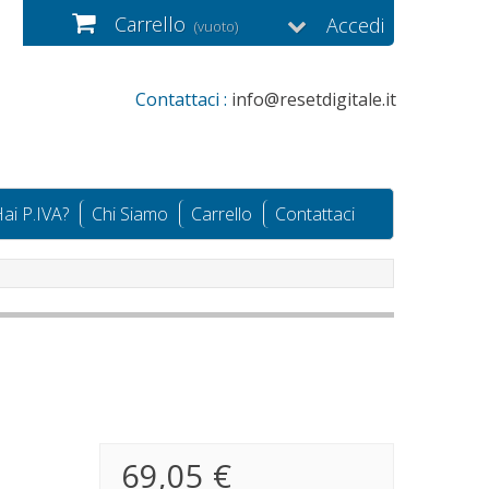
Carrello
Accedi
(vuoto)
Contattaci :
info@resetdigitale.it
ai P.IVA?
Chi Siamo
Carrello
Contattaci
69,05 €