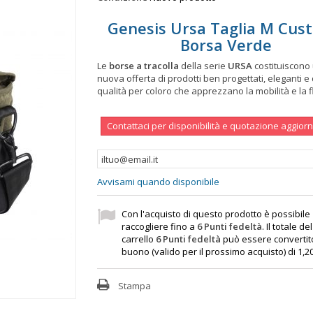
Genesis Ursa Taglia M Cus
Borsa Verde
Le
borse a tracolla
della serie
URSA
costituiscono
nuova offerta di prodotti ben progettati, eleganti e 
qualità per coloro che apprezzano la mobilità e la fl
Contattaci per disponibilità e quotazione aggior
Avvisami quando disponibile
Con l'acquisto di questo prodotto è possibile
raccogliere fino a
6
Punti fedeltà
. Il totale de
carrello
6
Punti fedeltà
può essere convertit
buono (valido per il prossimo acquisto) di
1,2
Stampa