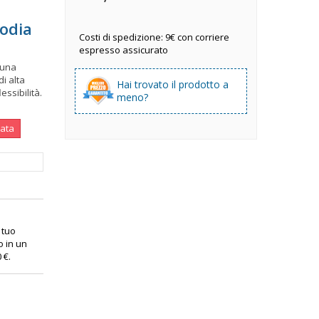
todia
Costi di spedizione: 9€ con corriere
espresso assicurato
 una
di alta
Hai trovato il prodotto a
essibilità.
meno?
nata
l tuo
o in un
0 €
.