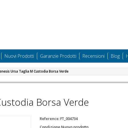
Nuovi Prodotti
Garanzie Prodotti
Recensioni
Blog
H
enesis Ursa Taglia M Custodia Borsa Verde
Custodia Borsa Verde
Reference:
FT_004734
Condizione
Nuovo prodotto