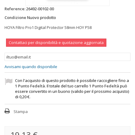
Reference:
26492-00102-00
Condizione
Nuovo prodotto
HOYA Filtro Pro1 Digital Protector 58mm HOY P58
Contattaci per disponibilità e quotazione aggiornata
Avvisami quando disponibile
Con l'acquisto di questo prodotto è possibile raccogliere fino a
1
Punto Fedeltà
. Il totale del tuo carrello
1
Punto Fedeltà
può
essere convertito in un buono (valido per il prossimo acquisto)
di
0,20 €
.
Stampa
19,13 €