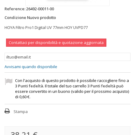
Reference:
26492-00011-00
Condizione
Nuovo prodotto
HOYA Filtro Pro1 Digital UV 77mm HOY UVPD77
Contattaci per disponibilità e quotazione aggiornata
Avvisami quando disponibile
Con l'acquisto di questo prodotto è possibile raccogliere fino a
3
Punti fedeltà
. Il totale del tuo carrello
3
Punti fedeltà
può
essere convertito in un buono (valido per il prossimo acquisto)
di
0,60 €
.
Stampa
38,21 €