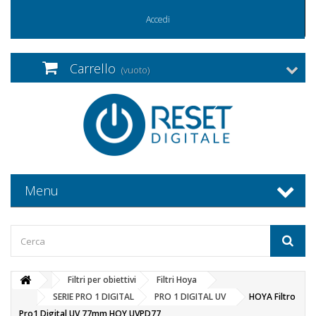
Accedi
Carrello
(vuoto)
Menu
Filtri per obiettivi
Filtri Hoya
SERIE PRO 1 DIGITAL
PRO 1 DIGITAL UV
HOYA Filtro
Pro1 Digital UV 77mm HOY UVPD77