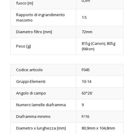
0,3m
fuoco [m]
Rapporto di ingrandimento
1:5
massimo
Diametro filtro [mm]
72mm
815g (Canon), 805g
Peso [g]
(Nikon)
Codice articolo
F045
Gruppi-Elementi
10-14
Angolo di campo
63°26'
Numero lamelle diaframma
9
Diaframma minimo
F/16
Diametro x lunghezza [mm]
80,9mm x 104,8mm